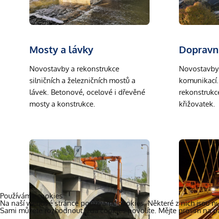
Mosty a lávky
Dopravn
Novostavby a rekonstrukce
Novostavby d
silničních a železničních mostů a
komunikací. 
lávek. Betonové, ocelové i dřevěné
rekonstrukc
mosty a konstrukce.
křižovatek.
Používáme cookies
Na naší webové stránce používáme cookies. Některé z nich jsou nut
Sami můžete rozhodnout, zda cookies povolíte. Mějte prosím na pam