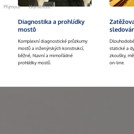
Přijmout
Odmítnout
Diagnostika a prohlídky
Zatěžova
mostů
sledován
Komplexní diagnostické průzkumy
Dlouhodobé 
mostů a inženýrských konstrukcí,
statické a 
běžné, hlavní a mimořádné
zkoušky, mě
prohlídky mostů.
on-line.