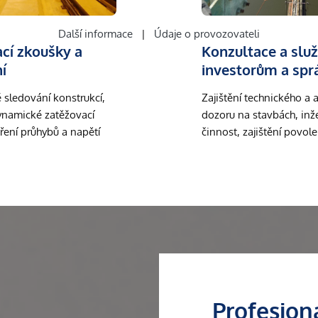
Další informace
|
Údaje o provozovateli
cí zkoušky a
Konzultace a slu
í
investorům a sp
sledování konstrukcí,
Zajištění technického a 
dynamické zatěžovací
dozoru na stavbách, inž
ření průhybů a napětí
činnost, zajištění povol
Profesion