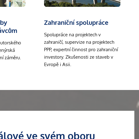
žby
Zahraniční spolupráce
rávcům
Spolupráce na projektech v
zahraničí, supervize na projektech
autorského
PPP, expertní činnost pro zahraniční
enýrská
investory. Zkušenosti ze staveb v
ení záměru.
Evropě i Asii.
álové ve svém oboru