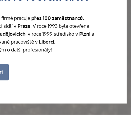
 firmě pracuje
přes 100 zaměstnanců.
i sídlí v
Praze
. V roce 1993 byla otevřena
udějovicích
, v roce 1999 středisko v
Plzni
a
vané pracoviště v
Liberci
.
 tým o další profesionály!
ti