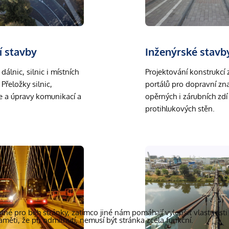
í stavby
Inženýrské stavb
álnic, silnic i místních
Projektování konstrukcí 
Přeložky silnic,
portálů pro dopravní zna
e a úpravy komunikací a
opěrných i zárubních zdí
protihlukových stěn.
né pro běh stránky, zatímco jiné nám pomáhají vylepšit vlastnosti 
ěti, že při odmítnutí, nemusí být stránka zcela funkční.