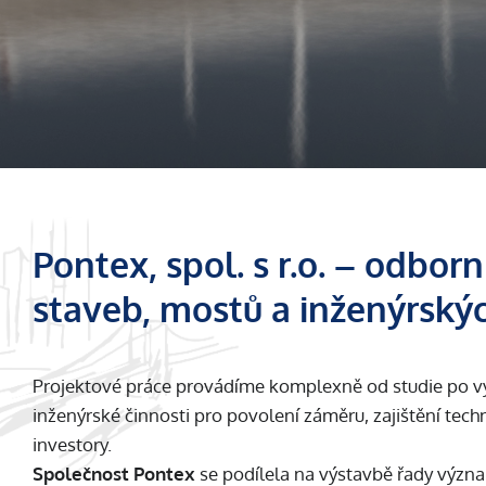
Pontex, spol. s r.o. – odbor
staveb, mostů a inženýrský
Projektové práce provádíme komplexně od studie po vý
inženýrské činnosti pro povolení záměru, zajištění te
investory.
Společnost Pontex
se podílela na výstavbě řady význa